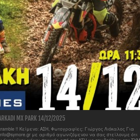
ADI MX PARK 14/12/2025
ramble !! Κείμενο: ΑΣΗ, Φωτογραφίες: Γιώργος Λιόκαλος Για
info@symore.gr με αριθμό αγωνιζόμενου να σας στείλουμε ότι
έχει γίνει μέχρι στιγμής από τον ΑΣΗ με την βοήθεια του ΣΥΜ