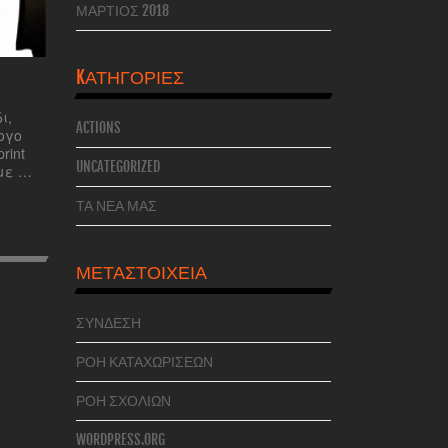
ΜΆΡΤΙΟΣ 2018
KΑΤΗΓΟΡΊΕΣ
ι,
ACTIONS
ογο
rint
UNCATEGORIZED
με …
ΤΑ ΝΕΑ ΜΑΣ
ΜΕΤΑΣΤΟΙΧΕΊΑ
ΣΎΝΔΕΣΗ
ΡΟΉ ΚΑΤΑΧΩΡΊΣΕΩΝ
ΡΟΉ ΣΧΟΛΊΩΝ
WORDPRESS.ORG