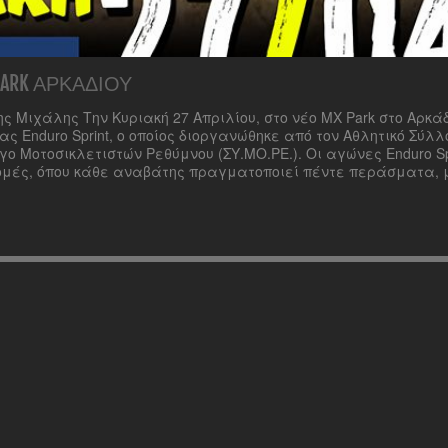
PARK ΑΡΚΑΔΊΟΥ
 Μιχάλης Την Κυριακή 27 Απριλίου, στο νέο MX Park στο Αρκάδ
 Enduro Sprint, ο οποίος διοργανώθηκε από τον Αθλητικό Σύλλ
ο Μοτοσικλετιστών Ρεθύμνου (ΣΥ.ΜΟ.ΡΕ.). Οι αγώνες Enduro Sp
ομές, όπου κάθε αναβάτης πραγματοποιεί πέντε περάσματα, 