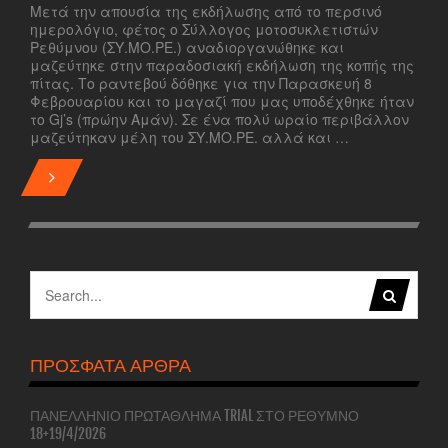
Μετά την απουσία της εκδήλωσης από το περσινό
ημερολόγιο, φέτος ο Σύλλογος μοτοσυκλετιστών
Ρεθύμνου (ΣΥ.ΜΟ.ΡΕ.) αναδιοργανώθηκε και
μαζεύτηκε στην παραδοσιακή εκδήλωση της κοπής της
πίτας. Το ραντεβού δόθηκε για την Παρασκευή 8
Φεβρουαρίου και το μαγαζί που μας υποδέχθηκε ήταν
το Gj’s (πρώην Αμάν). Σε ένα πολύ ωραίο περιβάλλον
μαζεύτηκαν μέλη του ΣΥ.ΜΟ.ΡΕ. αλλά και …
ΠΡΌΣΦΑΤΑ ΆΡΘΡΑ
ΠΑΝΕΛΛΉΝΙΟ ΠΡΩΤΆΘΛΗΜΑ TRIAL ΣΤΟ ΡΈΘΥΜΝΟ
18+19/4/2026