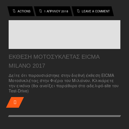
ACTIONS
1 ΑΠΡΙΛΊΟΥ 2018
LEAVE A COMMENT
ΈΚΘΕΣΗ ΜΟΤΟΣΥΚΛΈΤΑΣ EICMA
MILANO 2017
Δείτε ότι παρουσιάστηκε στην διεθνή έκθεση EICMA
Μοτοσυκλέτας στην Φιέρα του Μιλάνου. Κλικάρετε
την εικόνα (θα ανοίξει παράθυρο στο αδελφό-site του
Test-Drive)