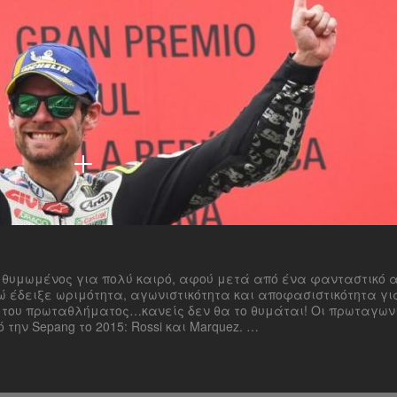
+
ναι θυμωμένος για πολύ καιρό, αφού μετά από ένα φανταστικό
, ενώ έδειξε ωριμότητα, αγωνιστικότητα και αποφασιστικότητα γι
η του πρωταθλήματος…κανείς δεν θα το θυμάται! Οι πρωταγων
την Sepang το 2015: Rossi και Marquez. …