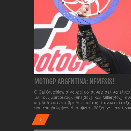
MOTOGP ARGENTINA: NEMESIS!
Ο Cal Crutchlow σίγουρα θα συνεχίσει να εί
με τους Zarco(2ος), Rins(3ος) και Miller(4ος)
κερδίσει και να βρεθεί πρώτος στην κατάταξ
που του έκλεψαν άκομψα τη δόξα, γνωστοί από 